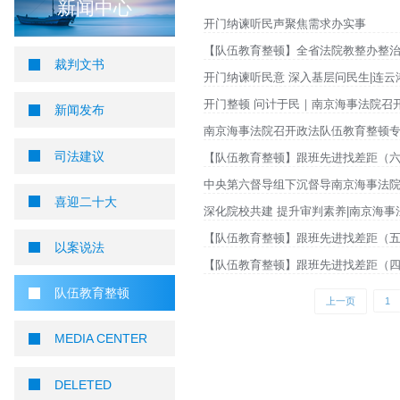
您当前所在位置 ：
首页
>
新闻中心
>
队伍教育整顿
队伍教育整顿
新闻中心
开门纳谏听民声聚焦需
【队伍教育整顿】全省
裁判文书
开门纳谏听民意 深入
开门整顿 问计于民｜南
新闻发布
南京海事法院召开政法
司法建议
【队伍教育整顿】跟班
中央第六督导组下沉督
喜迎二十大
深化院校共建 提升审
【队伍教育整顿】跟班