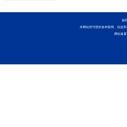
执行曝光
关于南京市浦口区滨江大
拍卖变卖
首页
上一
海事审判白皮书
执行公示
本网站所刊登的