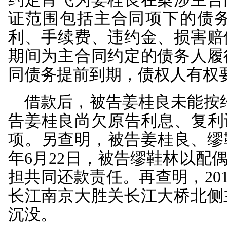
提前收回已发放借款或
方式为抵押加保证担保
押物为“江东货558”
人对逾期借款从逾期之
50%计收罚息，直至
中国人民银行规定计收
同日，原告与被告姜
东公司以其所属“江东货
下的债务提供抵押担保