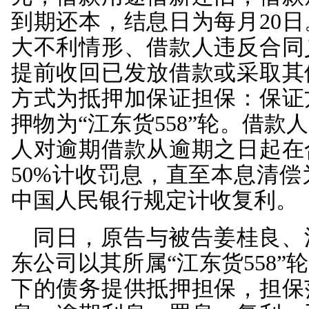
赔偿金和费用等提供船
笔贷款发放后，被告姜桂
借款利息，被告江东公司
年2月20日，被告姜桂
52,747.15元。原告遂
四被告均未答辩亦未
原告围绕诉讼请求依
证合同、船舶所有权登
承诺书、借款借据、