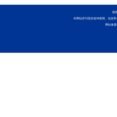
一、被告姜桂良、缪
农村商业银行股份有限公司
的利息、逾期罚息及复利
52,747.15元。此后自
9%计息、自2022年3
息；对应付未付利息按照
二、被告泰州市江东
债务承担连带清偿责任