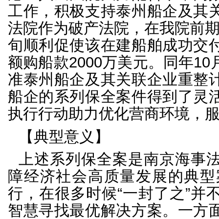
为进一步查明交船止损
合解封工作并确定最终
州船企负责人了解实情
场协调会、多次协调上
当地政府部门，积极推进T
份，在我院全力协调下
节的船款支付方式、交
离港手续办理、船舶开航
2020年8月7日，泰
企业的合并重整申请。