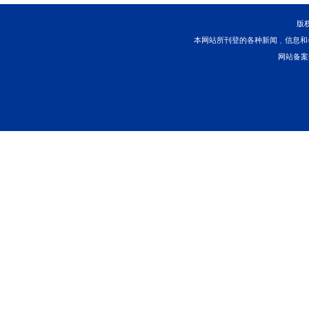
【典型意义】
上述系列保全案是南京
障经济社会高质量发展
行，在很多时候“一封了
智慧寻找最优解决方案
顺位问题亦需考虑周全
从服务社会发展大局的
暂时困难，但能适应市
法慎用强制执行措施，
权益最大公约数的最好