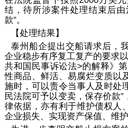
方购船船东交船条件，
与船东方多轮沟通，船东
按期向该外方购船船东交
舶维护保养费用，还需赔
而当前散货船市场和二
舶价值进一步贬损，外
偿还相应涉诉债务。故
在法院监督下按照200
结，待所涉案件处理结束
款”。