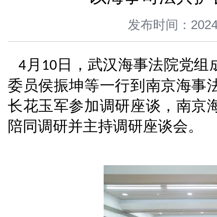
您当前所在位置 ：
首页
>
新闻中心
>
图片新闻
>
正文
以海事司
发布时间：
月
日，武汉海事法
4
10
委员侯振坤等一行到南
长花玉军参加调研座谈
陪同调研并主持调研座谈