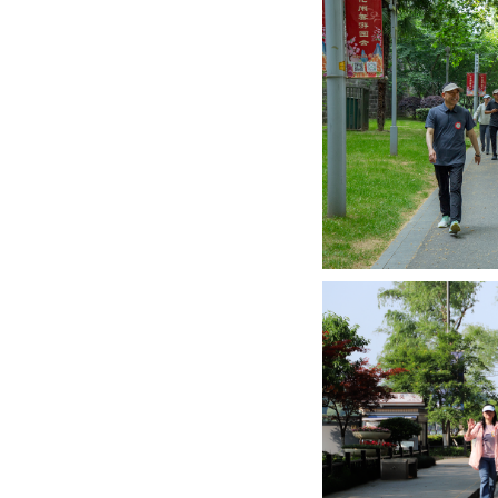
五月的玄武湖，洲岛含
着初夏的热情浓郁。下午
一片欢呼声中从玄武门迈