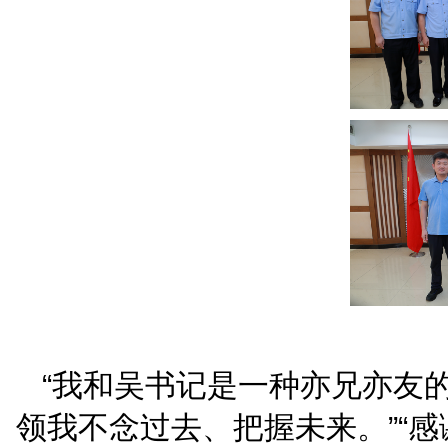
二是“送一句祝福”。
退
模式切换到休闲状态，可
吴忠祥同志退休后老有所
好，休闲生活，享受天伦
三是“提一点期望”。
退
怀，退休仍是海法人。期
作，给年轻干警指导教诲