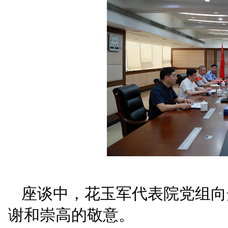
活动伊始，花玉军向光
党委副书记吴忠祥同志授