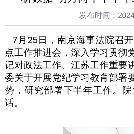
您当前所在位置 ：
首页
>
新闻中心
>
图片新闻
>
正文
析数据 明方向丨
发布时间：
7月25日，南京海事
点工作推进会，深入学
记对政法工作、江苏工
委关于开展党纪学习教