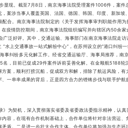
。截至7月8日，南京海事法院受理案件1006件，案件总标的
亿元，案涉当事人覆盖英国、法国、德国、韩国、印度、新加坡
极配合。南京海事法院制定的《关于发挥海事审判职能作用为推
。在疫情防控期间，南京海事法院组织编写并向辖区内50余家
社会广泛好评。其中，交通运输、海事部门在南京海事法院走
 “水上交通事故一站式解纷中心”，在苏州设立的“港口纠纷一
庭海事纠纷多元化解工作。经省交通运输厅、海事局推荐，南京
75名，目前已促成29件案件诉前妥善化解。在金顺航5188
解方案，顺利打捞沉船，促成双方和解，排除了航运风险，有
字、一串串成果的背后，正是四方合力的铿锵步伐与联手护航
。
》为契机，深入贯彻落实省委及省委政法委指示精神，认真
作内容，在现有合作机制基础上，合作单位将针对非法营运、
解矛盾。二是进一步壮大合作主体。合作单位将加强与生态环