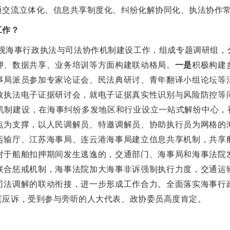
通交流立体化、信息共享制度化、纠纷化解协同化、执法协作
工作？
海事行政执法与司法协作机制建设工作，组成专题调研组，
押、数据共享、业务培训等方面构建联动格局。
一是
积极构建
事局派员参加专家论证会、民法典研讨、青年翻译小组论坛等
政执法电子证据研讨会，就电子证据真实性识别与风险防控等
机制建设，在海事纠纷多发地区和行业设立一站式解纷中心，初
点为支撑，以人民调解员、特邀调解员、协助执行员为网格的
运输厅、江苏海事局、连云港海事局建立信息共享机制，共享
对于船舶扣押期间发生逃逸的，交通部门、海事局和海事法院
联合惩戒机制，海事法院加大海事非诉强制执行力度，交通运
司法调解的联动衔接，进一步形成工作合力。全面落实海事行
庭应诉，受到参与旁听的人大代表、政协委员高度肯定。