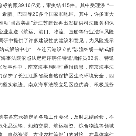
额39.16亿元，审执结415件。其中受理涉 “一
、希腊、巴西等20多个国家和地区。其中，许多重大
动“强富美高”新江苏建设再出发提供司法服务和保
企业发送《航运、港口、物流、造船等行业法律风险
访调研中提供了许多建设性的建议和意见，为风险提示
站式解纷中心”，在连云港设立的“涉渔纠纷一站式解
海事法院依照法定程序聘任特邀调解员82名、特邀
轮沉没事件中，南京海事局即时通报信息，南京海事法
力保护了长江江豚省级自然保护区生态环境安全，四
的坚实轨迹。南京海事法院立足区位优势、积极服务
落实备忘录确定的各项工作要求，及时总结经验，不
危化品运输、船舶交易、航运融资、综合物流等领域
境、自然资源、农业农村等部门的对接，在具体案件