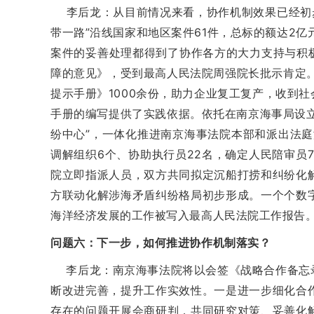
李后龙：从目前情况来看，协作机制效果已经初步显现
带一路”沿线国家和地区案件61件，总标的额达2
案件的妥善处理都得到了协作各方的大力支持与积
障的意见》，受到最高人民法院周强院长批示肯定
提示手册》1000余份，助力企业复工复产，收到
手册的编写提供了实践依据。依托在南京海事局设立
纷中心”，一体化推进南京海事法院本部和派出法
调解组织6个、协助执行员22名，确定人民陪审员
院立即指派人员，双方共同拟定沉船打捞和纠纷化
方联动化解涉海矛盾纠纷格局初步形成。一个个数
海洋经济发展的工作被写入最高人民法院工作报告
问题六：下一步，如何推进协作机制落实？
李后龙：南京海事法院将以会签《战略合作备忘录
断改进完善，提升工作实效性。一是进一步细化合
存在的问题开展会商研判，共同研究对策、妥善化