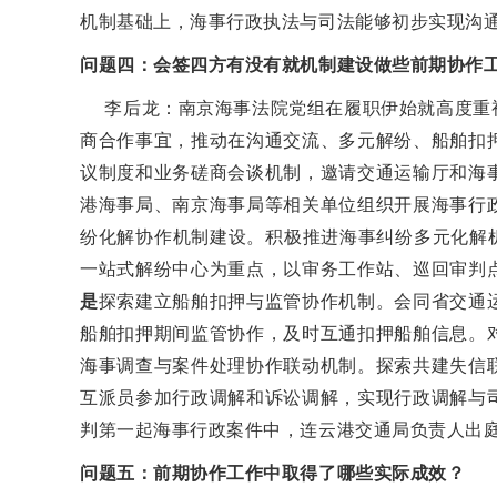
机制基础上，海事行政执法与司法能够初步实现沟
问题四：会签四方有没有就机制建设做些前期协作
李后龙：南京海事法院党组在履职伊始就高度重视
商合作事宜，推动在沟通交流、多元解纷、船舶扣
议制度和业务磋商会谈机制，邀请交通运输厅和海
港海事局、南京海事局等相关单位组织开展海事行
纷化解协作机制建设。积极推进海事纠纷多元化解
一站式解纷中心为重点，以审务工作站、巡回审判
是
探索建立船舶扣押与监管协作机制。会同省交通
船舶扣押期间监管协作，及时互通扣押船舶信息。
海事调查与案件处理协作联动机制。探索共建失信
互派员参加行政调解和诉讼调解，实现行政调解与
判第一起海事行政案件中，连云港交通局负责人出
问题五：前期协作工作中取得了哪些实际成效？