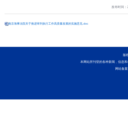
您当前所在位置 ：
首页
>
司法改革
>
制度规范
>
正文
南京海事法院关
南京海事法院关于推进审判执行工作高质量发展的实施意见.doc
本网站所刊登的