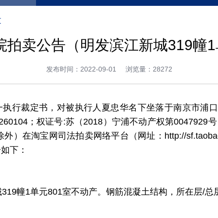
文
拍卖公告（明发滨江新城319幢1
发布时间：2022-09-01
浏览量：28272
之一执行裁定书，对被执行人夏忠华名下坐落于南京市浦口区
1F00260104；权证号:苏（2018）宁浦不动产权第0047
除外）在淘宝网司法拍卖网络平台（网址：http://sf.ta
告如下：
9幢1单元801室不动产。钢筋混凝土结构，所在层/总层数