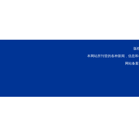
七、联系方式：
拍卖咨询：
025-85359
看样咨询：
183912635
淘宝网技术支持：
400
举报监督电话
:025-85
本院地址：南京市鼓
网址：
www.njhsfy.gov