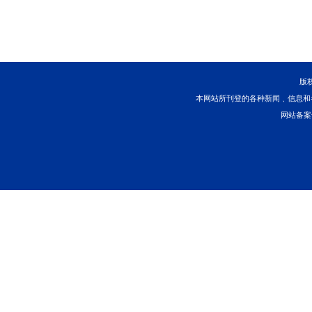
户
(户名：南京海事法
都支行，账号：
6232636
十、司法拍卖因标的
对较高。竞买人参与竞
无法支付的情况，请竞
十一、依照法释〔
2
司法拍卖若干问题的规
网拍平台将生成相应《