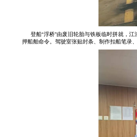
登船“浮桥”由废旧轮胎与铁板临时拼就，
押船舶命令。驾驶室张贴封条、制作扣船笔录