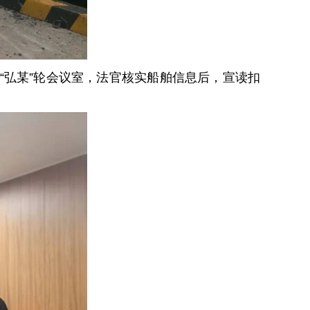
“弘某”轮会议室，法官核实船舶信息后，宣读扣