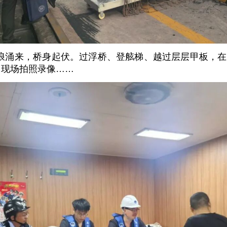
江浪涌来，桥身起伏。过浮桥、登舷梯、越过层层甲板，在
、现场拍照录像……