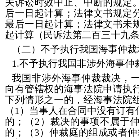
符合下列条件的，应当
1）该证据已被仲裁裁决
要证据；3）该证据经查
方式形成或者获取，违
裁决执行规定第十五条）
（5）对方当事人隐瞒
符合下列条件的，应当
响公正裁决的证据”的情
证据；2）该证据仅为对