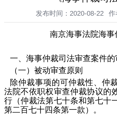
您当前所在位置 ：
首页
>
司法改革
>
制度规范
>
正文
《海事仲
发布时间：2020-08
南京海事法
一、海事仲裁司法审查