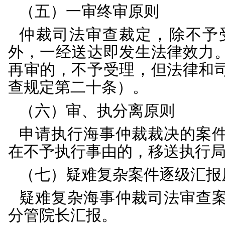
（三）申请人举证原则
当事人申请确认海事仲
海事仲裁裁决的，应当承
（四）合议制原则
海事法院审理海事仲裁
人（民诉法第二百七十
审查规定第十一条）。
（五）一审终审原则
仲裁司法审查裁定，