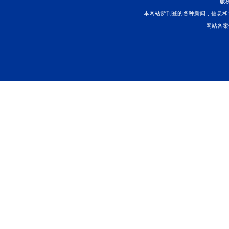
巡回审判点+1！古运
首页
上一页
本网站所刊登的